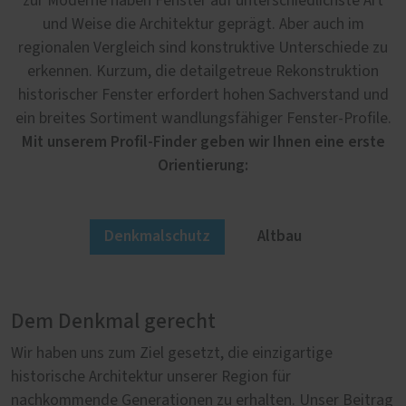
zur Moderne haben Fenster auf unterschiedlichste Art
und Weise die Architektur geprägt. Aber auch im
regionalen Vergleich sind konstruktive Unterschiede zu
erkennen. Kurzum, die detailgetreue Rekonstruktion
historischer Fenster erfordert hohen Sachverstand und
ein breites Sortiment wandlungsfähiger Fenster-Profile.
Mit unserem Profil-Finder geben wir Ihnen eine erste
Orientierung:
Denkmalschutz
Altbau
Dem Denkmal gerecht
Im Altbau authentisch
Wir haben uns zum Ziel gesetzt, die einzigartige
Nicht jeder Altbau steht automatisch unter
historische Architektur unserer Region für
Denkmalschutz. Aber lohnt es sich deshalb eine
nachkommende Generationen zu erhalten. Unser Beitrag
historische Fassade mit unpassenden Fenstern zu