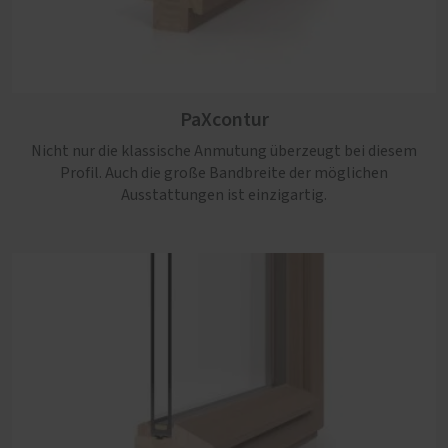
PaXretro
PaXcontur
Die beste Wahl, wenn zeitgemäße Anforderungen an
Einbruchhemmung, Schall- und Wärmeschutz mit
Nicht nur die klassische Anmutung überzeugt bei diesem
authentischer Altbau-Optik einhergehen sollen.
Profil. Auch die große Bandbreite der möglichen
Ausstattungen ist einzigartig.