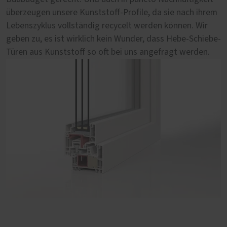
überzeugen unsere Kunststoff-Profile, da sie nach ihrem
Sie sich Ihr Argument aus. Wir sind schon jetzt überzeugt.
unvergleichliche Haptik von einem Werkstoff direkt aus
Schiebe-Türen aus Holz-Aluminium von PaX mit das
Lebenszyklus vollständig recycelt werden können. Wir
der Natur. Bei uns wählen Sie aus fünf erstklassigen
Beste, was wir in Sachen Fenstern zu bieten haben.
geben zu, es ist wirklich kein Wunder, dass Hebe-Schiebe-
Holzsorten, haben freie Hand bei der optischen
Türen aus Kunststoff so oft bei uns angefragt werden.
Gestaltung und können darüber hinaus Ihre Hebe-
Schiebe-Tür mit vielen komfortablen Extras ausstatten.