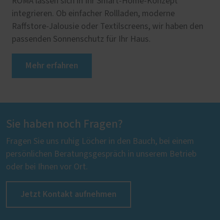
ROMA lassen sich in Ihr Smart-Home-Konzept
integrieren. Ob einfacher Rollladen, moderne
Raffstore-Jalousie oder Textilscreens, wir haben den
passenden Sonnenschutz für Ihr Haus.
Mehr erfahren
Sie haben noch Fragen?
Fragen Sie uns ruhig Löcher in den Bauch, bei einem
persönlichen Beratungsgespräch in unserem Betrieb
oder bei Ihnen vor Ort.
Jetzt Kontakt aufnehmen