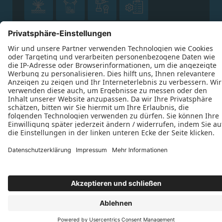




Datenschutz
Impressum
Kontakt
Schreinerei Edmund Oechler © 2026