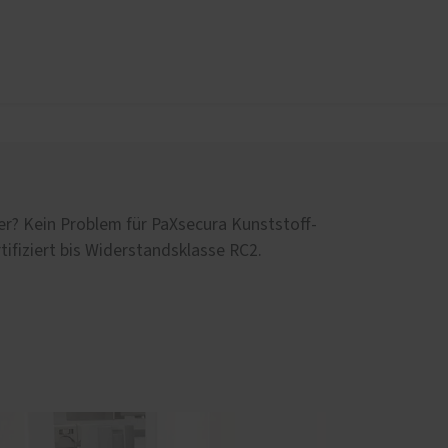
üren
Sonnen- und Insektenschutz
Raffstoren
Rollladen
er? Kein Problem für PaXsecura Kunststoff-
en
Insektenschutz
rtifiziert bis Widerstandsklasse RC2.