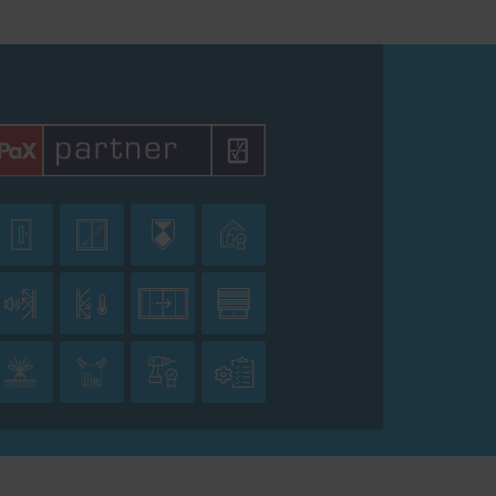











