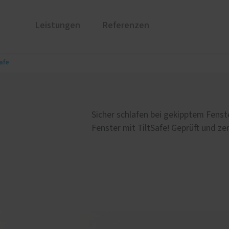
Leistungen
Referenzen
afe
ustüren
PaX Balkon- & Terrassent
nium
Balkontüren
und Holz-Aluminium
Hebe-Schiebe-Türen
Sicher schlafen bei gekipptem Fenst
stoff
Parallel-Schiebe-Kipp-Tür
Fenster mit TiltSafe! Geprüft und ze
u und Denkmal
Falt-Schiebe-Türen
nen
ür-Konfigurator
chschutz
Service