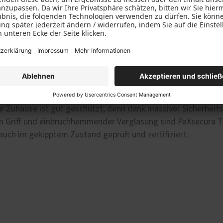
kipptem Fenster im angenehmen Raumklima. Doch wie sieht es
hr Zuhause ist gut geschützt, denn dank massiver Sicherheit
m Griff und einbruchhemmender Verglasung sind PaXsecura Ti
ch im gekipptem Zustand geprüft und zertifiziert.