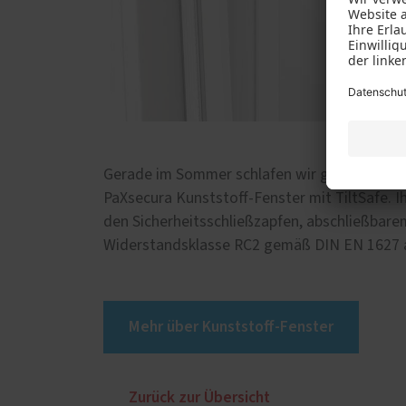
Gerade im Sommer schlafen wir gerne bei ge
PaXsecura Kunststoff-Fenster mit TiltSafe. I
den Sicherheitsschließzapfen, abschließbare
Widerstandsklasse RC2 gemäß DIN EN 1627 au
Mehr über Kunststoff-Fenster
Zurück zur Übersicht