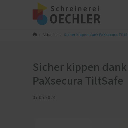
Sicher kippen dank PaXsecura TiltS
Aktuelles
PaX-Fenster
PaX-Ha
Kunststoff
Alumi
Kunststoff-Aluminium
Holz 
Sicher kippen dank
K-LINE Aluminium
Kunst
Holz
Altba
PaXsecura TiltSafe
Holz-Aluminium
Aktio
Altbau und Denkmal
Haust
07.05.2024
Fenster-Aktion für den
Rundumschutz
Innenausbau
Einbru