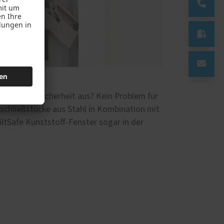

 mit der Sicherheit aus? Kein Problem für
sschließstücke aus Stahl in Kombination mit
ltSafe Kunststoff-Fenster sogar in der